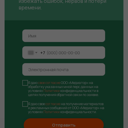
избежать ошибок, нервов и потери
времени.
Программы
Возможность
корпоративного
рассрочки от
обучения
Учебного центра
+7
Я даю
свое согласие
ООО «Медиатор» на
обработку указанных мной перс.данных на
условиях
Политики
конфиденциальности в
целях получения обратной связи по заявке.
Я даю свое
согласие
на получение материалов
и рекламных сообщений от ООО «Медиатор» на
условиях
Политики
конфиденциальности.
Отправить