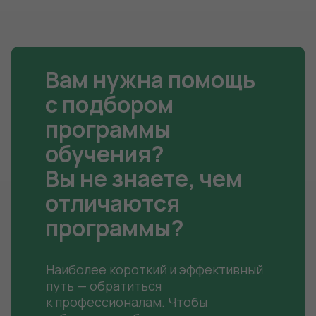
Идеальный график, мы
доступны даже в самое
Вам нужна помощь
позднее время
с подбором
программы
обучения?
Электронная библиотека.
К каждому курсу мы предоставляем
Вы не знаете, чем
методические материалы
отличаются
программы?
Удобное онлайн-обучение
(договор также можно заключить
Наиболее короткий и эффективный
дистанционно)
путь — обратиться
к профессионалам. Чтобы