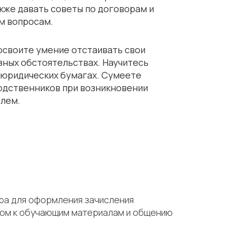
акже давать советы по договорам и
м вопросам.
освоите умение отстаивать свои
зных обстоятельствах. Научитесь
 юридических бумагах. Сумеете
одственников при возникновении
блем.
тра для оформления зачисления
тупом к обучающим материалам и общению