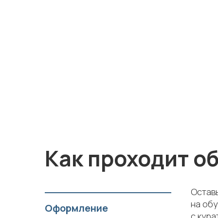
Как проходит о
Оставь
на обу
Оформление
с кура