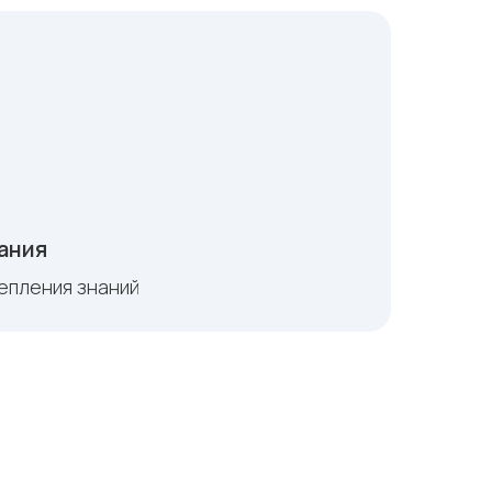
ания
репления знаний