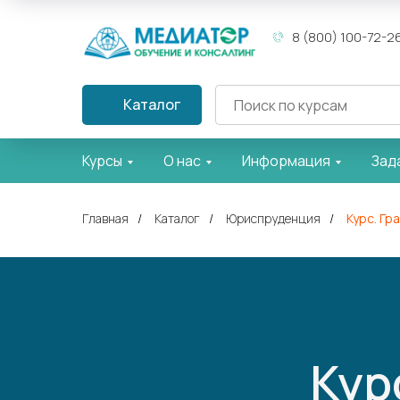
8 (800) 100-72-2
Каталог
Курсы
О нас
Информация
Зад
Главная
/
Каталог
/
Юриспруденция
/
Курс. Гр
Кур