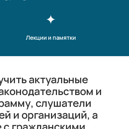
Лекции и памятки
учить актуальные
законодательством и
грамму, слушатели
й и организаций, а
е с гражданскими