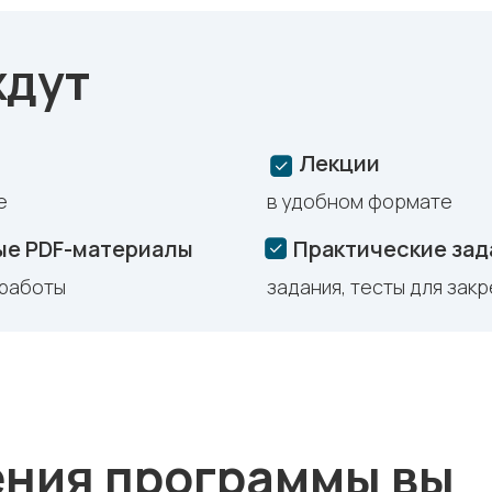
ждут
Лекции
е
в удобном формате
ые PDF-материалы
Практические зад
 работы
задания, тесты для зак
ения программы вы