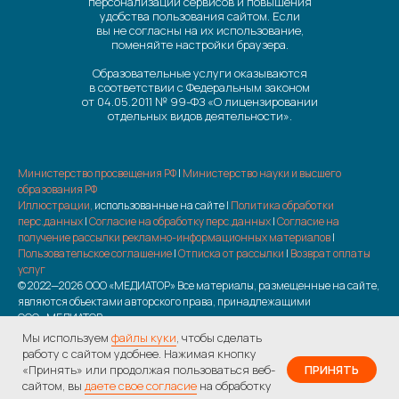
персонализации сервисов и повышения
удобства пользования сайтом. Если
вы не согласны на их использование,
поменяйте настройки браузера.
Образовательные услуги оказываются
в соответствии с Федеральным законом
от 04.05.2011 № 99-ФЗ «О лицензировании
отдельных видов деятельности».
Министерство просвещения РФ
|
Министерство науки и высшего
образования РФ
Иллюстрации,
использованные на сайте |
Политика обработки
перс.данных
|
Согласие на обработку перс.данных
|
Согласие на
получение рассылки рекламно-информационных материалов
|
Пользовательское соглашение
|
Отписка от рассылки
|
Возврат оплаты
услуг
© 2022—2026 ООО «МЕДИАТОР» Все материалы, размещенные на сайте,
являются объектами авторского права, принадлежащими
ООО «МЕДИАТОР»
Мы используем
файлы куки
, чтобы сделать
работу с сайтом удобнее. Нажимая кнопку
«Принять» или продолжая пользоваться веб-
ПРИНЯТЬ
на все курсы по
сайтом, вы
даете свое согласие
на обработку
Получить скидку
промокоду
Лето