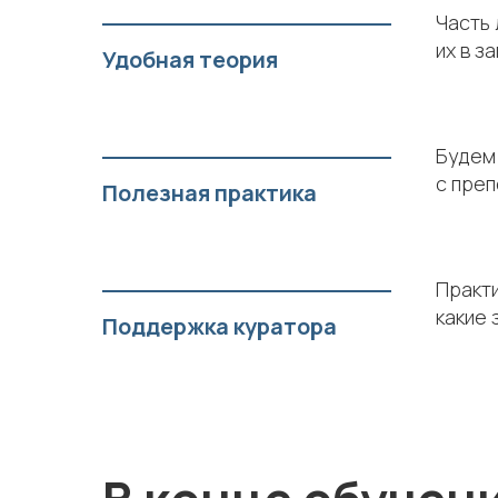
Часть 
их в з
Удобная теория
Будем 
с преп
Полезная практика
Практи
какие 
Поддержка куратора