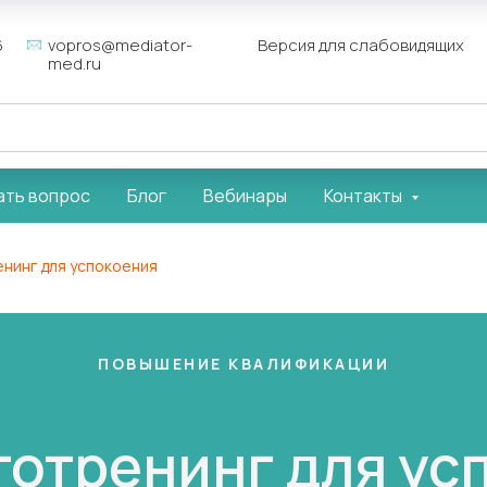
6
vopros@mediator-
Версия для слабовидящих
med.ru
ать вопрос
Блог
Вебинары
Контакты
енинг для успокоения
ПОВЫШЕНИЕ КВАЛИФИКАЦИИ
утотренинг для ус