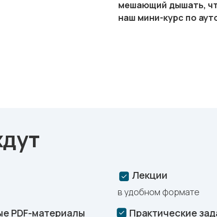
мешающий дышать, чт
наш мини-курс по аут
ждут
Лекции
в удобном формате
ые PDF-материалы
Практические зад