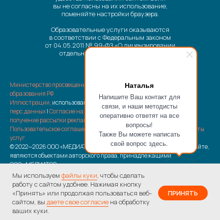
вы не согласны на их использование,
поменяйте настройки браузера.
Образовательные услуги оказываются
в соответствии с Федеральным законом
от 04.05.2011 № 99-ФЗ «О лицензировании
отдельных видов деятельности».
Наталья
Министерство просвещения РФ
|
Министерство науки и высшего
образования РФ
Напишите Ваш контакт для
Иллюстрации,
использованные на сайте |
Политика обработки
связи, и наши методисты
перс.данных
|
Согласие на обработку перс.данных
|
Согласие на
оперативно ответят на все
получение рассылки рекламно-информационных материалов
|
вопросы!
Пользовательское соглашение
|
Отписка от рассылки
|
Возврат оплаты
Также Вы можете написать
услуг
свой вопрос здесь.
© 2022—2026 ООО «МЕДИАТОР» Все материалы, размещенные на сайте,
являются объектами авторского права, принадлежащими
ООО «МЕДИАТОР»
Мы используем
файлы куки
, чтобы сделать
работу с сайтом удобнее. Нажимая кнопку
«Принять» или продолжая пользоваться веб-
ПРИНЯТЬ
на все курсы по
сайтом, вы
даете свое согласие
на обработку
Получить скидку
промокоду
Лето
ваших куки.