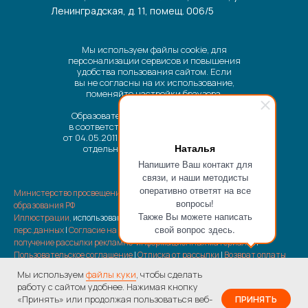
Ленинградская, д. 11, помещ. 006/5
Мы используем файлы cookie, для
персонализации сервисов и повышения
удобства пользования сайтом. Если
вы не согласны на их использование,
поменяйте настройки браузера.
Образовательные услуги оказываются
в соответствии с Федеральным законом
от 04.05.2011 № 99-ФЗ «О лицензировании
Наталья
отдельных видов деятельности».
Напишите Ваш контакт для
связи, и наши методисты
оперативно ответят на все
Министерство просвещения РФ
|
Министерство науки и высшего
вопросы!
образования РФ
Также Вы можете написать
Иллюстрации,
использованные на сайте |
Политика обработки
свой вопрос здесь.
перс.данных
|
Согласие на обработку перс.данных
|
Согласие на
получение рассылки рекламно-информационных материалов
|
Пользовательское соглашение
|
Отписка от рассылки
|
Возврат оплаты
услуг
Мы используем
файлы куки
, чтобы сделать
© 2022—2026 ООО «МЕДИАТОР» Все материалы, размещенные на сайте,
работу с сайтом удобнее. Нажимая кнопку
являются объектами авторского права, принадлежащими
«Принять» или продолжая пользоваться веб-
ПРИНЯТЬ
на все курсы по
ООО «МЕДИАТОР»