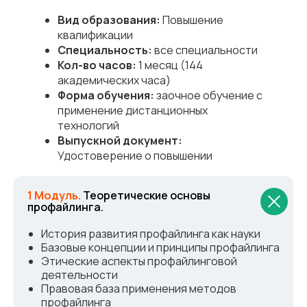
Вид образования:
Повышение
квалификации
Специальность:
все специальности
Кол-во часов:
1 месяц (144
академических часа)
Форма обучения:
заочное обучение с
применение дистанционных
технологий
Выпускной документ:
Удостоверение о повышении
квалификации
1 Модуль.
Теоретические основы
профайлинга.
История развития профайлинга как науки
Базовые концепции и принципы профайлинга
Этические аспекты профайлинговой
деятельности
Правовая база применения методов
профайлинга