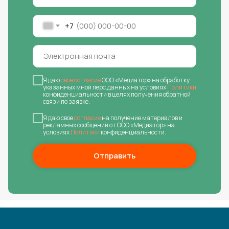
+7
Я даю
свое согласие
ООО «Медиатор» на обработку
указанных мной перс.данных на условиях
Политики
конфиденциальности в целях получения обратной
связи по заявке.
Я даю свое
согласие
на получение материалов и
рекламных сообщений от ООО «Медиатор» на
условиях
Политики
конфиденциальности.
Отправить