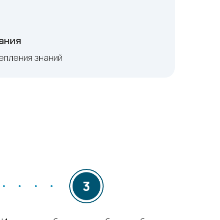
ания
репления знаний