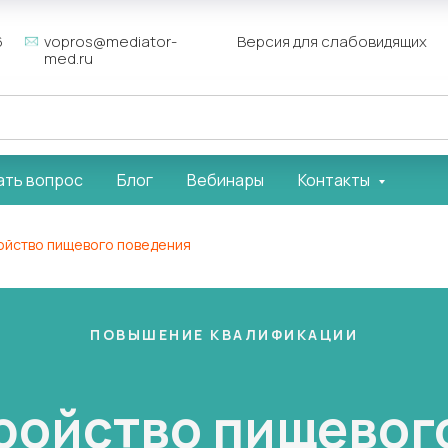
6
vopros@mediator-
Версия для слабовидящих
med.ru
ать вопрос
Блог
Вебинары
Контакты
ройство пищевого поведения
ПОВЫШЕНИЕ КВАЛИФИКАЦИИ
тройство пищевог