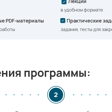
Лекции
в удобном формате
ые PDF-материалы
Практические зад
 работы
задания, тесты для зак
ения программы: