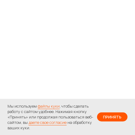
Мы используем
файлы куки
, чтобы сделать
работу с сайтом удобнее. Нажимая кнопку
«Принять» или продолжая пользоваться веб-
ПРИНЯТЬ
на все курсы по
сайтом, вы
даете свое согласие
на обработку
Получить скидку
промокоду
Лето
ваших куки.