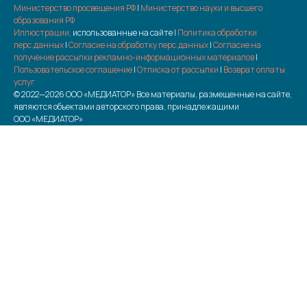
Министерство просвещения РФ
|
Министерство науки и высшего
образования РФ
Иллюстрации,
использованные на сайте |
Политика обработки
перс.данных
|
Согласие на обработку перс.данных
|
Согласие на
получение рассылки рекламно-информационных материалов
|
Пользовательское соглашение
|
Отписка от рассылки
|
Возврат оплаты
услуг
© 2022—2026 ООО «МЕДИАТОР» Все материалы, размещенные на сайте,
являются объектами авторского права, принадлежащими
ООО «МЕДИАТОР»