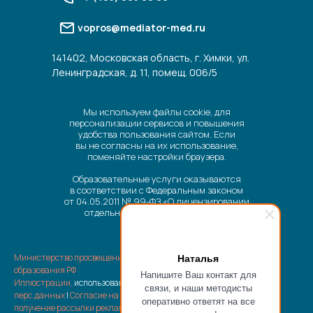
vopros@mediator-med.ru
141402, Московская область, г. Химки, ул.
Ленинградская, д. 11, помещ. 006/5
Мы используем файлы cookie, для
персонализации сервисов и повышения
удобства пользования сайтом. Если
вы не согласны на их использование,
поменяйте настройки браузера.
Образовательные услуги оказываются
в соответствии с Федеральным законом
от 04.05.2011 № 99-ФЗ «О лицензировании
отдельных видов деятельности».
Наталья
Министерство просвещения РФ
|
Министерство науки и высшего
образования РФ
Напишите Ваш контакт для
Иллюстрации,
использованные на сайте |
Политика обработки
связи, и наши методисты
перс.данных
|
Согласие на обработку перс.данных
|
Согласие на
оперативно ответят на все
получение рассылки рекламно-информационных материалов
|