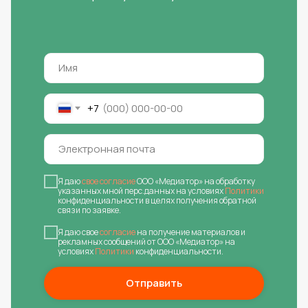
+7
Я даю
свое согласие
ООО «Медиатор» на обработку
указанных мной перс.данных на условиях
Политики
конфиденциальности в целях получения обратной
связи по заявке.
Я даю свое
согласие
на получение материалов и
рекламных сообщений от ООО «Медиатор» на
условиях
Политики
конфиденциальности.
Отправить