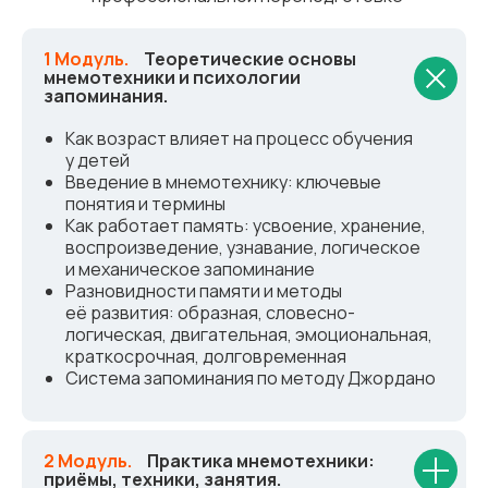
1 Модуль.
_
Теоретические основы
мнемотехники и психологии
запоминания.
Как возраст влияет на процесс обучения
у детей
Введение в мнемотехнику: ключевые
понятия и термины
Как работает память: усвоение, хранение,
воспроизведение, узнавание, логическое
и механическое запоминание
Разновидности памяти и методы
её развития: образная, словесно-
логическая, двигательная, эмоциональная,
краткосрочная, долговременная
Система запоминания по методу Джордано
2 Модуль.
_
Практика мнемотехники:
приёмы, техники, занятия.