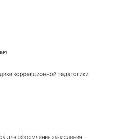
ния
дики коррекционной педагогики
тра для оформления зачисления