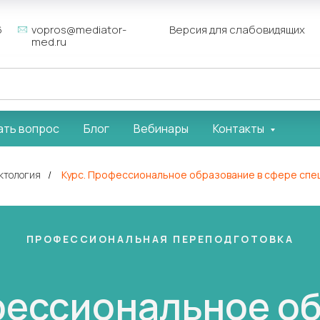
6
vopros@mediator-
Версия для слабовидящих
med.ru
ать вопрос
Блог
Вебинары
Контакты
ктология
/
Курс. Профессиональное образование в сфере спе
ПРОФЕССИОНАЛЬНАЯ ПЕРЕПОДГОТОВКА
фессиональное о