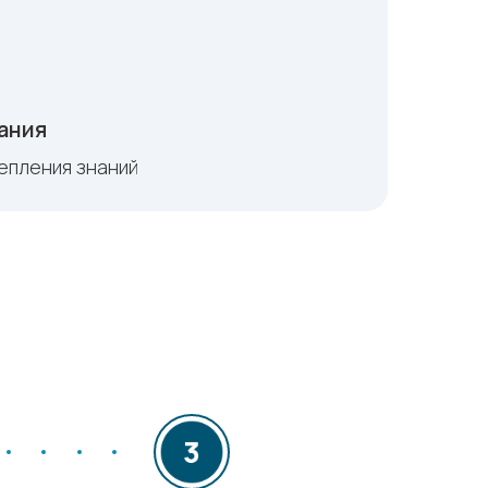
ания
репления знаний