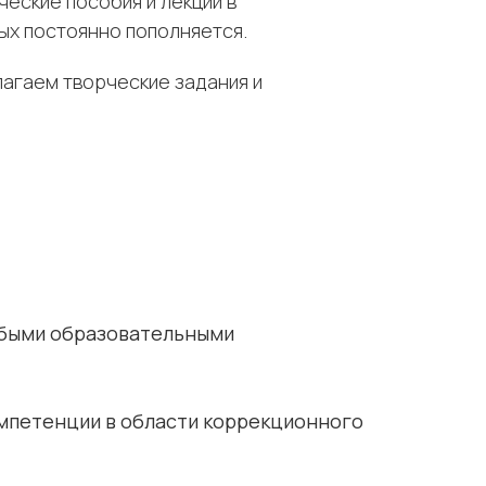
еские пособия и лекции в
рых постоянно пополняется.
агаем творческие задания и
обыми образовательными
мпетенции в области коррекционного