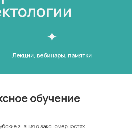
ектологии
Лекции, вебинары, памятки
ксное обучение
убокие знания о закономерностях