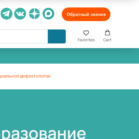
Обратный звонок
Favorites
Cart
циальной дефектологии
бразование