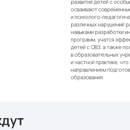
развития детей с особ
осваивают современны
и психолого-педагогич
различных нарушений р
навыками разработки и
программ, учатся эффе
детей с ОВЗ, а также п
в образовательных учр
и частной практике, чт
направлением подготов
образования.
ждут