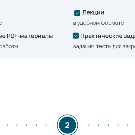
Лекции
е
в удобном формате
ые PDF-материалы
Практические зад
 работы
задания, тесты для зак