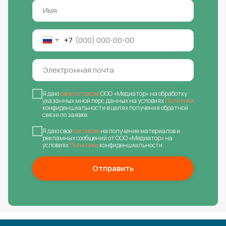
+7
Я даю
свое согласие
ООО «Медиатор» на обработку
указанных мной перс.данных на условиях
Политики
конфиденциальности в целях получения обратной
связи по заявке.
Я даю свое
согласие
на получение материалов и
рекламных сообщений от ООО «Медиатор» на
условиях
Политики
конфиденциальности.
Отправить