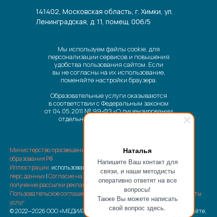
141402, Московская область, г. Химки, ул.
Ленинградская, д. 11, помещ. 006/5
Мы используем файлы cookie, для
персонализации сервисов и повышения
удобства пользования сайтом. Если
вы не согласны на их использование,
поменяйте настройки браузера.
Образовательные услуги оказываются
в соответствии с Федеральным законом
от 04.05.2011 № 99-ФЗ «О лицензировании
отдельных видов деятельности».
Наталья
Министерство просвещения РФ
|
Министерство науки и высшего
образования РФ
Напишите Ваш контакт для
Иллюстрации,
использованные на сайте |
Политика обработки
связи, и наши методисты
перс.данных
|
Согласие на обработку перс.данных
|
Согласие на
оперативно ответят на все
получение рассылки рекламно-информационных материалов
|
вопросы!
Пользовательское соглашение
|
Отписка от рассылки
|
Возврат оплаты
Также Вы можете написать
услуг
свой вопрос здесь.
© 2022—2026 ООО «МЕДИАТОР» Все материалы, размещенные на сайте,