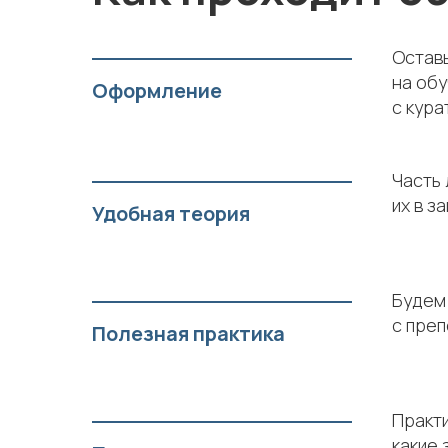
Оставь
на обу
Оформление
с кура
Часть 
их в з
Удобная теория
Будем 
с преп
Полезная практика
Практи
какие 