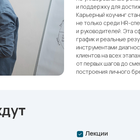
и поддержку для достиж
Карьерный коучинг ста
не только среди HR-спе
и руководителей. Эта с
график и реальные резу
инструментами диагнос
клиентов на всех этапа
от первых шагов до сме
построения личного бр
ждут
Лекции