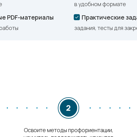
е
в удобном формате
ые PDF-материалы
Практические зад
 работы
задания, тесты для зак
Освоите методы профориентации,