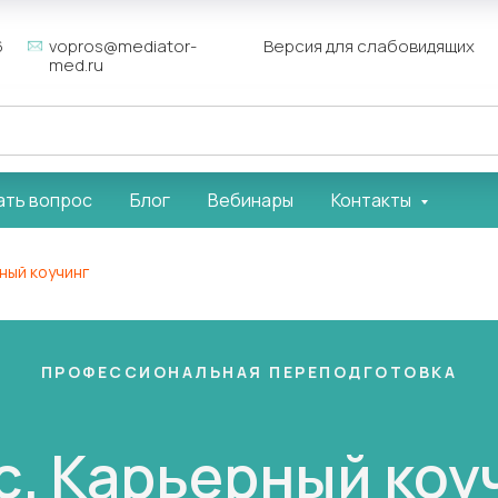
6
vopros@mediator-
Версия для слабовидящих
med.ru
ать вопрос
Блог
Вебинары
Контакты
ный коучинг
ПРОФЕССИОНАЛЬНАЯ ПЕРЕПОДГОТОВКА
с. Карьерный коу