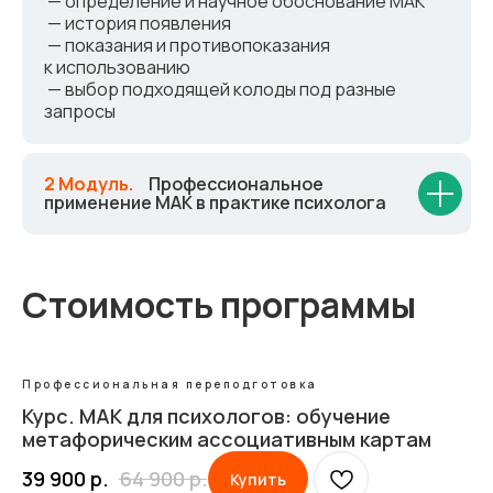
— определение и научное обоснование МАК
— история появления
— показания и противопоказания
к использованию
— выбор подходящей колоды под разные
запросы
2 Модуль.
_
Профессиональное
применение МАК в практике психолога
Стоимость программы
Профессиональная переподготовка
Курс. МАК для психологов: обучение
метафорическим ассоциативным картам
39 900
р.
64 900
р.
Купить