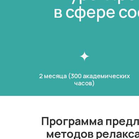
в сфере с
2 месяца (300 академических
часов)
Программа предл
методов релакс