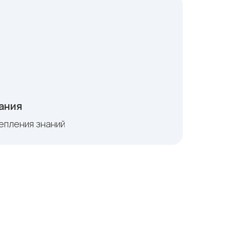
ания
репления знаний