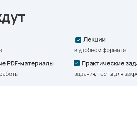
ждут
Лекции
е
в удобном формате
ые PDF-материалы
Практические зад
 работы
задания, тесты для зак