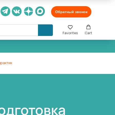
Обратный звонок
Favorites
Cart
практик
одготовка