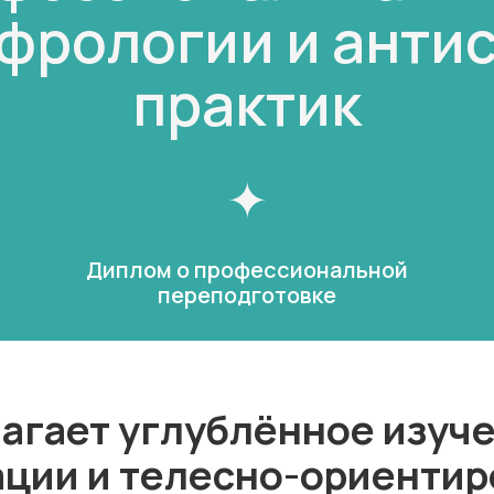
офрологии и анти
практик
Диплом о профессиональной
переподготовке
агает углублённое изуч
ации и телесно-ориентир