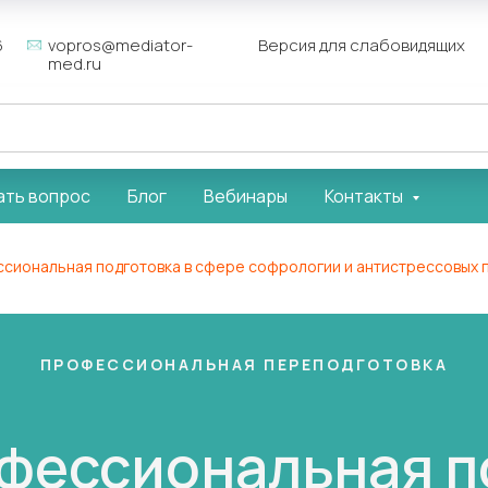
6
vopros@mediator-
Версия для слабовидящих
med.ru
ать вопрос
Блог
Вебинары
Контакты
ссиональная подготовка в сфере софрологии и антистрессовых 
ПРОФЕССИОНАЛЬНАЯ ПЕРЕПОДГОТОВКА
офессиональная п