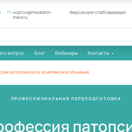
6
vopros@mediator-
Версия для слабовидящих
med.ru
ать вопрос
Блог
Вебинары
Контакты
ссия патопсихолога: комплексное обучение
ПРОФЕССИОНАЛЬНАЯ ПЕРЕПОДГОТОВКА
рофессия патопс