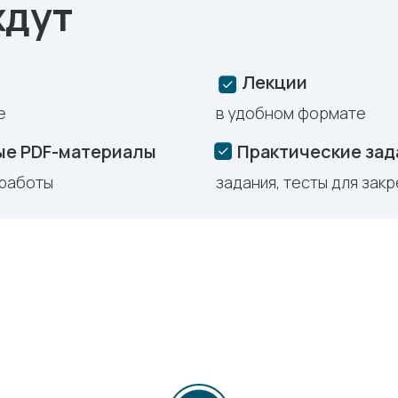
ждут
Лекции
е
в удобном формате
ые PDF-материалы
Практические зад
 работы
задания, тесты для зак