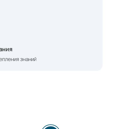
ания
репления знаний