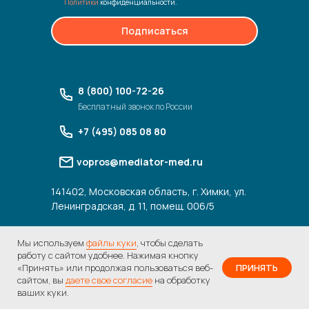
Политики
конфиденциальности.
Подписаться
8 (800) 100-72-26
Бесплатный звонок по России
+7 (495) 085 08 80
vopros@mediator-med.ru
141402, Московская область, г. Химки, ул.
Ленинградская, д. 11, помещ. 006/5
Мы используем
файлы куки
, чтобы сделать
Мы используем файлы cookie, для
работу с сайтом удобнее. Нажимая кнопку
персонализации сервисов и повышения
удобства пользования сайтом. Если
«Принять» или продолжая пользоваться веб-
ПРИНЯТЬ
на все курсы по
вы не согласны на их использование,
сайтом, вы
даете свое согласие
на обработку
Получить скидку
промокоду
Лето
поменяйте настройки браузера.
ваших куки.