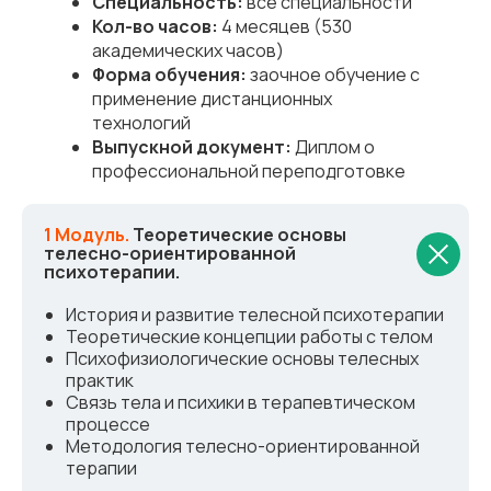
Специальность:
все специальности
Кол-во часов:
4 месяцев (530
академических часов)
Форма обучения:
заочное обучение с
применение дистанционных
технологий
Выпускной документ:
Диплом о
профессиональной переподготовке
1 Модуль.
Теоретические основы
телесно-ориентированной
психотерапии.
История и развитие телесной психотерапии
Теоретические концепции работы с телом
Психофизиологические основы телесных
практик
Связь тела и психики в терапевтическом
процессе
Методология телесно-ориентированной
терапии