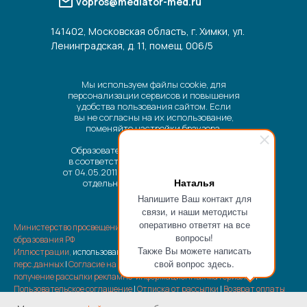
vopros@mediator-med.ru
141402, Московская область, г. Химки, ул.
Ленинградская, д. 11, помещ. 006/5
Мы используем файлы cookie, для
персонализации сервисов и повышения
удобства пользования сайтом. Если
вы не согласны на их использование,
поменяйте настройки браузера.
Образовательные услуги оказываются
в соответствии с Федеральным законом
от 04.05.2011 № 99-ФЗ «О лицензировании
Наталья
отдельных видов деятельности».
Напишите Ваш контакт для
связи, и наши методисты
оперативно ответят на все
Министерство просвещения РФ
|
Министерство науки и высшего
вопросы!
образования РФ
Также Вы можете написать
Иллюстрации,
использованные на сайте |
Политика обработки
свой вопрос здесь.
перс.данных
|
Согласие на обработку перс.данных
|
Согласие на
получение рассылки рекламно-информационных материалов
|
Пользовательское соглашение
|
Отписка от рассылки
|
Возврат оплаты
услуг