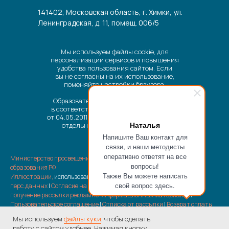
141402, Московская область, г. Химки, ул.
Ленинградская, д. 11, помещ. 006/5
Мы используем файлы cookie, для
персонализации сервисов и повышения
удобства пользования сайтом. Если
вы не согласны на их использование,
поменяйте настройки браузера.
Образовательные услуги оказываются
в соответствии с Федеральным законом
от 04.05.2011 № 99-ФЗ «О лицензировании
Наталья
отдельных видов деятельности».
Напишите Ваш контакт для
связи, и наши методисты
оперативно ответят на все
Министерство просвещения РФ
|
Министерство науки и высшего
вопросы!
образования РФ
Также Вы можете написать
Иллюстрации,
использованные на сайте |
Политика обработки
свой вопрос здесь.
перс.данных
|
Согласие на обработку перс.данных
|
Согласие на
получение рассылки рекламно-информационных материалов
|
Пользовательское соглашение
|
Отписка от рассылки
|
Возврат оплаты
услуг
Мы используем
файлы куки
, чтобы сделать
© 2022—2026 ООО «МЕДИАТОР» Все материалы, размещенные на сайте,
работу с сайтом удобнее. Нажимая кнопку