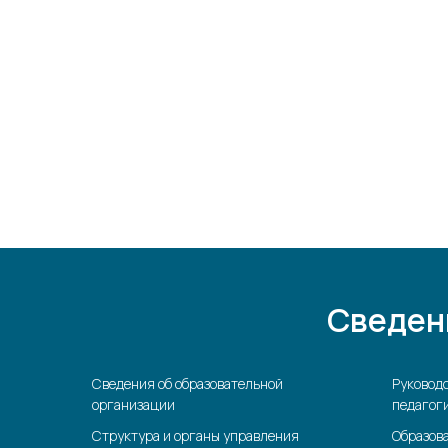
Сведен
Сведения об образовательной
Руководс
организации
педагоги
Структура и органы управления
Образов