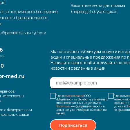
ния
Вакантные места для приема
льно-техническое обеспечение
(перевода) обучающихся
енность образовательного
а
 образовательные услуги
26
Мы постоянно публикуем новую и инте
сии
акции и специальные предложения по п
Напишите ваш e-mail и получайте поле
80
новости и рекламные акции
r-med.ru
сервисов
ы не согласны
Я даю
свое согласие
ООО
Я даю свое
«Медиатор» на обработку указанных
материало
а.
мной перс.данных на условиях
сообщений 
Политики
конфиденциальности в
условиях
П
ии с Федеральным
целях получения обратной связи по
конфиденц
заявке.
отдельных видов
Подписаться