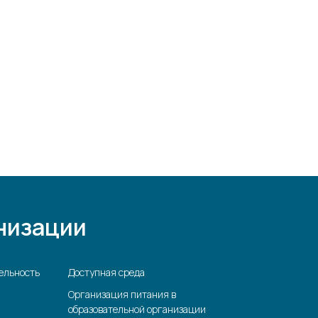
низации
ельность
Доступная среда
Организация питания в
образовательной организации