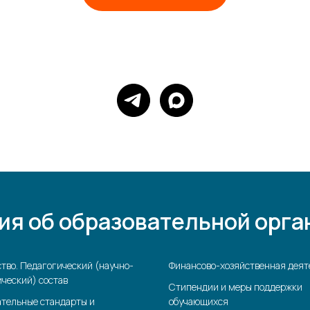
ия об образовательной орга
тво. Педагогический (научно-
Финансово-хозяйственная деят
ческий) состав
Стипендии и меры поддержки
ательные стандарты и
обучающихся