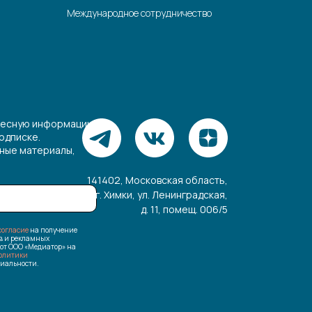
Международное сотрудничество
ресную информацию,
одписке.
зные материалы,
141402, Московская область,
г. Химки, ул. Ленинградская,
д. 11, помещ. 006/5
согласие
на получение
в и рекламных
от ООО «Медиатор» на
олитики
иальности.