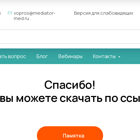
6
vopros@mediator-
Версия для слабовидящих
med.ru
ать вопрос
Блог
Вебинары
Контакты
Спасибо!
вы можете скачать по сс
Памятка