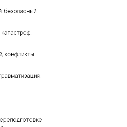
й, безопасный
, катастроф,
й, конфликты
травматизация,
переподготовке