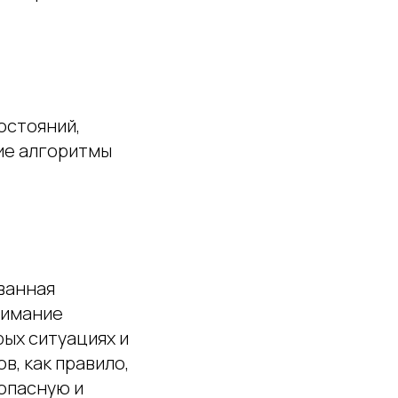
остояний,
кие алгоритмы
ванная
нимание
ых ситуациях и
, как правило,
опасную и