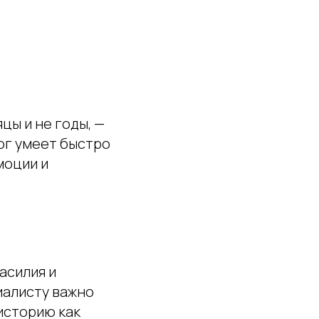
цы и не годы, —
ог умеет быстро
моции и
асилия и
иалисту важно
 историю как