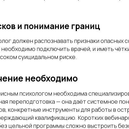
сков и понимание границ
олог должен распознавать признаки опасных с
а необходимо подключить врачей, и иметь чёт
ысоком суицидальном риске.
чение необходимо
зисным психологом необходима специализиро
ая переподготовка — она даёт системное по
ов, конкретные инструменты для работы в остр
верждающий квалификацию. Коротких вебинаров
без цельной программы сложно выстроить без