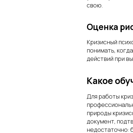
свою.
Оценка ри
Кризисный псих
понимать, когд
действий при в
Какое обу
Для работы кри
профессиональн
природы кризис
документ, подт
недостаточно: 