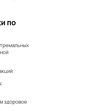
и по
стремальных
нной
акций.
,
ем здоровое