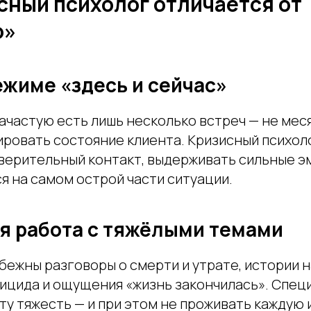
сный психолог отличается от
о»
ежиме «здесь и сейчас»
ачастую есть лишь несколько встреч — не меся
ировать состояние клиента. Кризисный психол
верительный контакт, выдерживать сильные э
я на самом острой части ситуации.
я работа с тяжёлыми темами
бежны разговоры о смерти и утрате, истории н
уицида и ощущения «жизнь закончилась». Спец
ту тяжесть — и при этом не проживать каждую