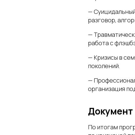
— Суицидальный
разговор, алго
— Травматически
работа с флэшб
— Кризисы в сем
поколений.
— Профессионал
организация по
Документ 
По итогам прог