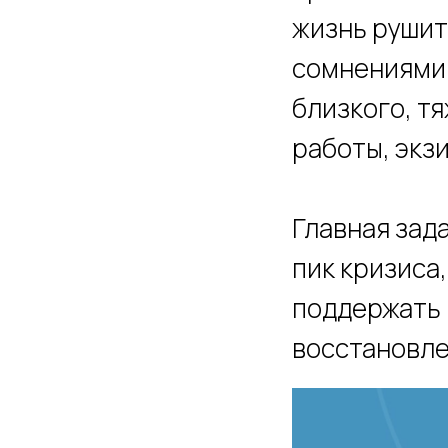
жизнь рушит
сомнениями 
близкого, т
работы, экз
Главная зад
пик кризиса
поддержать 
восстановл