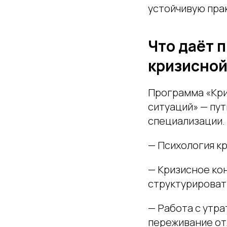
устойчивую прак
Что даёт 
кризисной
Программа «Кри
ситуаций» — пу
специализации.
— Психология кр
— Кризисное ко
структурировать
— Работа с утра
переживание от