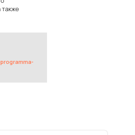
 о
а также
y-programma-