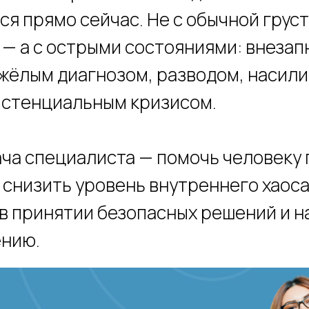
ся прямо сейчас. Не с обычной грус
— а с острыми состояниями: внезап
яжёлым диагнозом, разводом, насил
истенциальным кризисом.
ача специалиста — помочь человеку
, снизить уровень внутреннего хаоса
в принятии безопасных решений и н
ению.