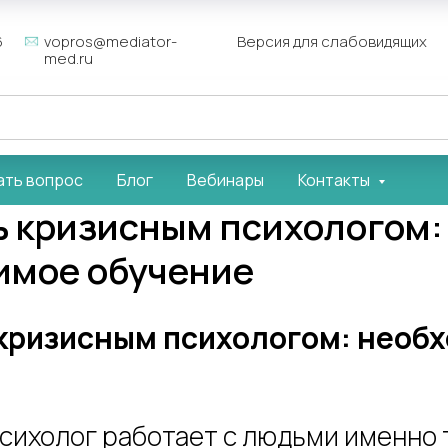
6
vopros@mediator-
Версия для слабовидящих
med.ru
ать вопрос
Блог
Вебинары
Контакты
ь кризисным психологом:
имое обучение
 кризисным психологом: необ
сихолог работает с людьми именно т