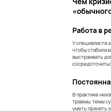
Чем кризи
«обычног
Работа в р
У специалиста з
чтобы стабилиз
выстраивать до
сосредоточитьс
Постоянна
В практике неиз
травмы, темы с
уметь принять э