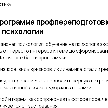
тику.
программа профпереподготовк
 психологии
зисная психология: обучение на психолога эк
ть от первого интереса к теме до сформирова
 Ключевые блоки программы:
изисов: виды кризисов, их динамика, стадии ре
нсультирование: как проводить первую встречу
 хаотичный рассказ, удерживать рамку.
той и горем: как сопровождать острое горе, ч
личается от застревания.