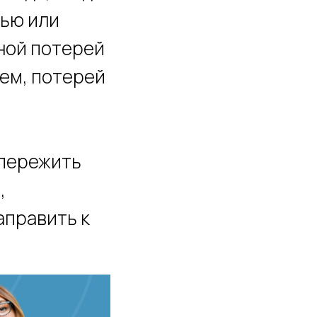
тью или
ной потерей
ием, потерей
 пережить
,
аправить к