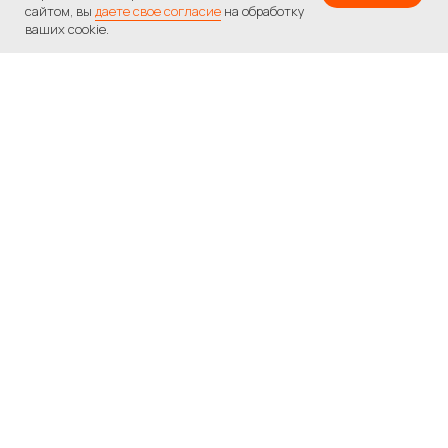
сайтом, вы
даете свое согласие
на обработку
ваших cookie.
Вам нужна помощь
с подбором
программы
обучения?