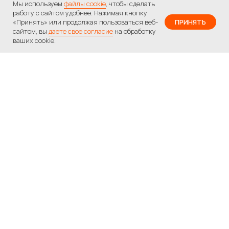
Мы используем
файлы cookie
, чтобы сделать
работу с сайтом удобнее. Нажимая кнопку
«Принять» или продолжая пользоваться веб-
ПРИНЯТЬ
сайтом, вы
даете свое согласие
на обработку
ваших cookie.
Вам нужна помощь
с подбором
программы