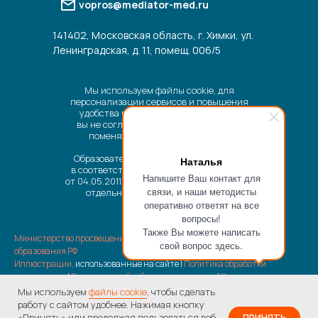
vopros@mediator-med.ru
141402, Московская область, г. Химки, ул.
Ленинградская, д. 11, помещ. 006/5
Мы используем файлы cookie, для
персонализации сервисов и повышения
удобства пользования сайтом. Если
вы не согласны на их использование,
поменяйте настройки браузера.
Образовательные услуги оказываются
Наталья
в соответствии с Федеральным законом
Напишите Ваш контакт для
от 04.05.2011 № 99-ФЗ «О лицензировании
связи, и наши методисты
отдельных видов деятельности».
оперативно ответят на все
вопросы!
Также Вы можете написать
Министерство просвещения РФ
|
Министерство науки и высшего
свой вопрос здесь.
образования РФ
Иллюстрации,
использованные на сайте |
Политика обработки
перс.данных
|
Согласие на обработку перс.данных
|
Согласие на
получение рассылки рекламно-информационных материалов
|
Мы используем
файлы cookie
, чтобы сделать
Пользовательское соглашение
|
Отписка от рассылки
|
Возврат оплаты
работу с сайтом удобнее. Нажимая кнопку
услуг
«Принять» или продолжая пользоваться веб-
ПРИНЯТЬ