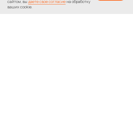
сайтом, вы
даете свое согласие
на обработку
ваших cookie.
Вам нужна помощь
с подбором
программы
обучения?