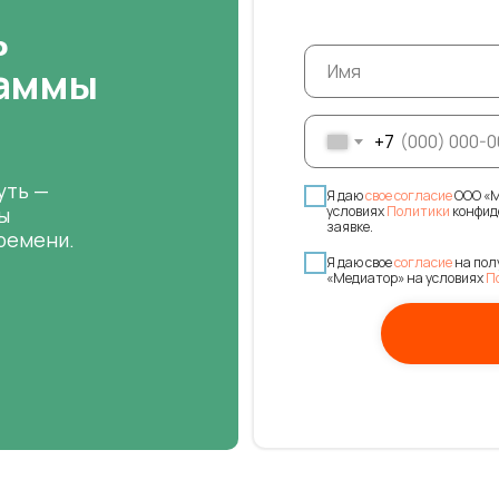
ь
раммы
+7
уть —
Я даю
свое согласие
ООО «М
условиях
Политики
конфид
ы
заявке.
ремени.
Я даю свое
согласие
на пол
«Медиатор» на условиях
П