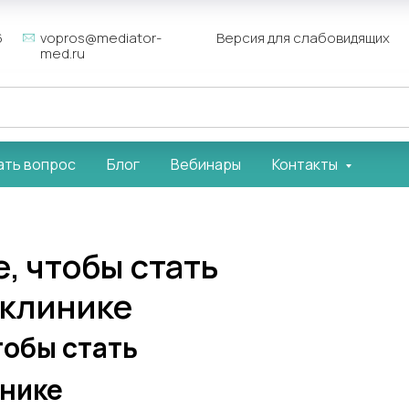
6
vopros@mediator-
Версия для слабовидящих
med.ru
ать вопрос
Блог
Вебинары
Контакты
, чтобы стать
 клинике
тобы стать
инике