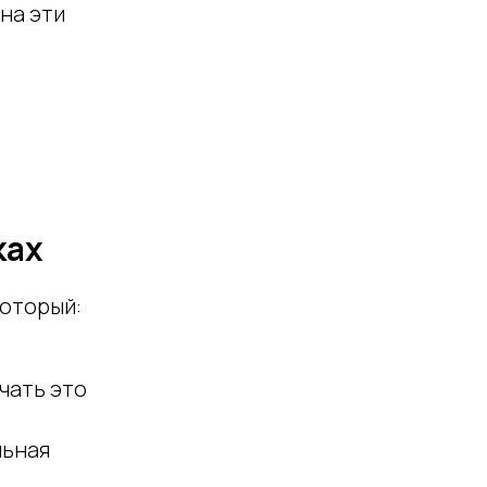
на эти
ках
который:
чать это
льная