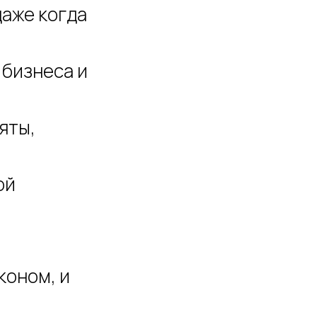
даже когда
 бизнеса и
яты,
ой
коном, и