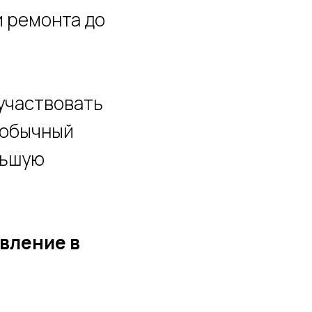
и ремонта до
 участвовать
и обычный
льшую
вление в