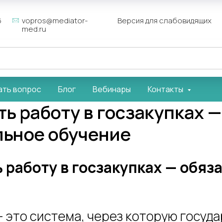
6
vopros@mediator-
Версия для слабовидящих
med.ru
ать вопрос
Блог
Вебинары
Контакты
ть работу в госзакупках —
льное обучение
ь работу в госзакупках — обяз
— это система, через которую госуда