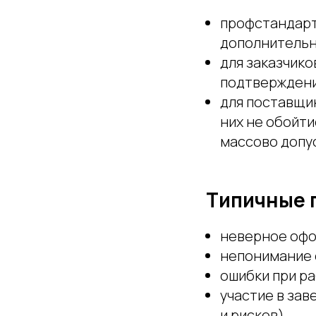
профстандарт
дополнительн
для заказчико
подтверждени
для поставщик
них не обойти
массово допу
Типичные 
неверное офо
непонимание 
ошибки при р
участие в зав
и рисков).