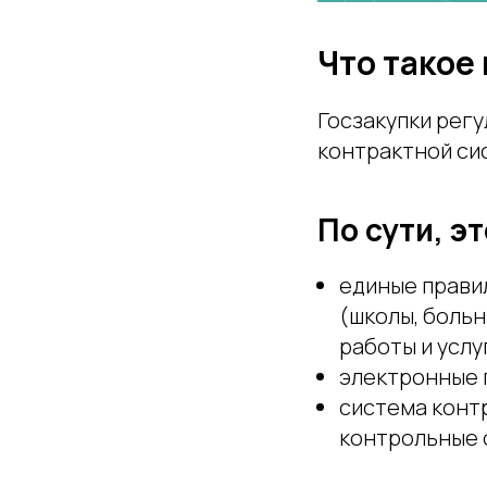
Что такое
Госзакупки рег
контрактной си
По сути, эт
единые прави
(школы, больн
работы и услу
электронные п
система контр
контрольные о