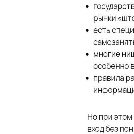
государств
рынки «шт
есть спец
самозанят
многие ниш
особенно в
правила ра
информаци
Но при этом
вход без по