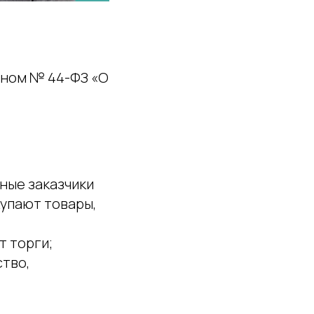
и
оном № 44-ФЗ «О
ные заказчики
купают товары,
т торги;
ство,