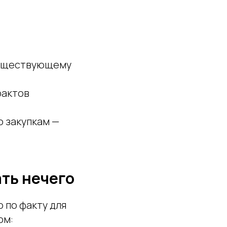
 существующему
рактов
о закупкам —
ать нечего
 по факту для
ом: