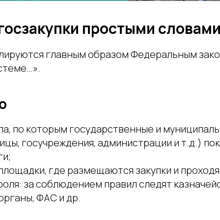
 госзакупки простыми словам
улируются главным образом Федеральным зак
стеме…».
о
ла, по которым государственные и муниципаль
ицы, госучреждения, администрации и т.д.) по
ги;
лощадки, где размещаются закупки и проходя
оля: за соблюдением правил следят казначей
рганы, ФАС и др.