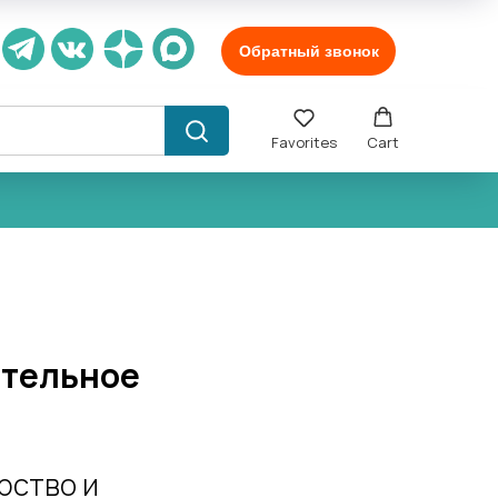
Обратный звонок
Favorites
Cart
ательное
рство и