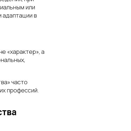
циальным или
 адаптации в
е «характер», а
ональных,
ва» часто
их профессий.
ства