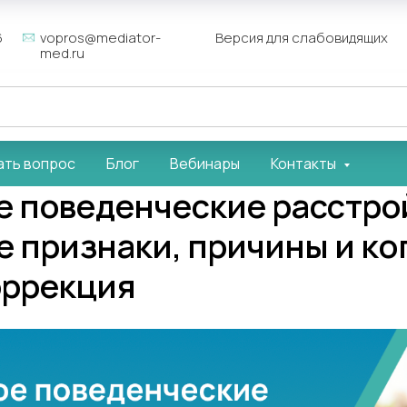
6
vopros@mediator-
Версия для слабовидящих
med.ru
ать вопрос
Блог
Вебинары
Контакты
е поведенческие расстро
 признаки, причины и ко
оррекция