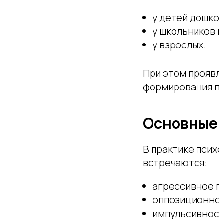
у детей дошко
у школьников 
у взрослых.
При этом проявл
формирования п
Основные 
В практике пси
встречаются:
агрессивное 
оппозиционно
импульсивнос