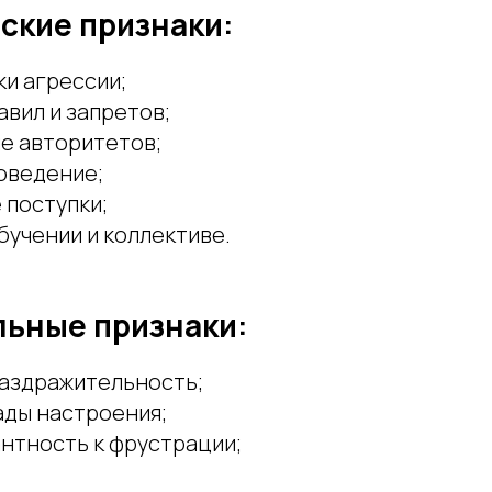
ские признаки:
и агрессии;
вил и запретов;
е авторитетов;
оведение;
 поступки;
бучении и коллективе.
ьные признаки:
аздражительность;
ады настроения;
антность к фрустрации;