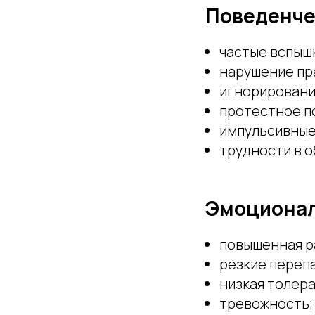
Поведенче
частые вспышк
нарушение пра
игнорировани
протестное п
импульсивные
трудности в о
Эмоционал
повышенная р
резкие переп
низкая толер
тревожность;