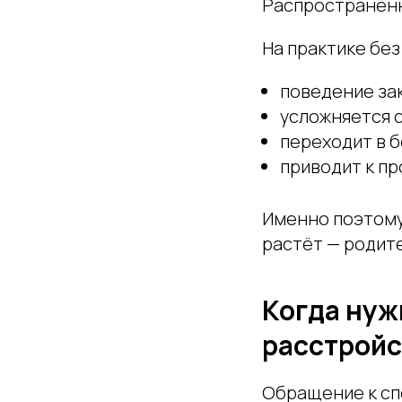
Распространённ
На практике без
поведение за
усложняется с
переходит в 
приводит к пр
Именно поэтому
растёт — родит
Когда нуж
расстройс
Обращение к сп