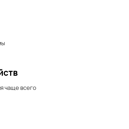
мы
йств
ия чаще всего