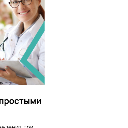
 простыми
едения, при