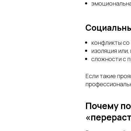
эмоциональна
Социальны
конфликты со
изоляция или,
сложности с п
Если такие проя
профессиональ
Почему по
«перерас