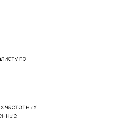
алисту по
х частотных,
менные