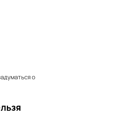
задуматься о
ельзя