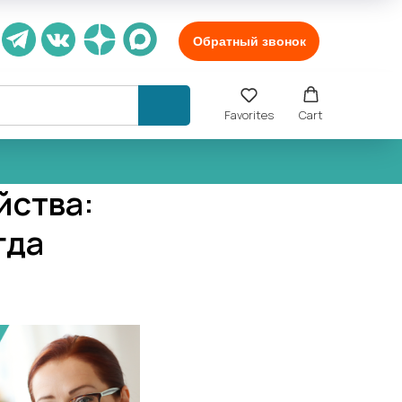
Обратный звонок
Favorites
Cart
йства:
гда