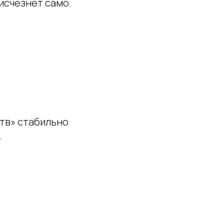
исчезнет само.
тв» стабильно
.