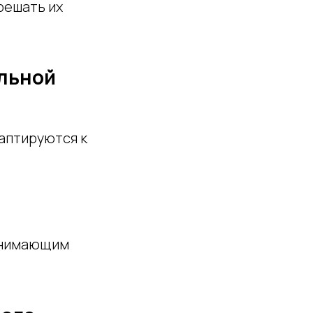
решать их
альной
даптируются к
понимающим