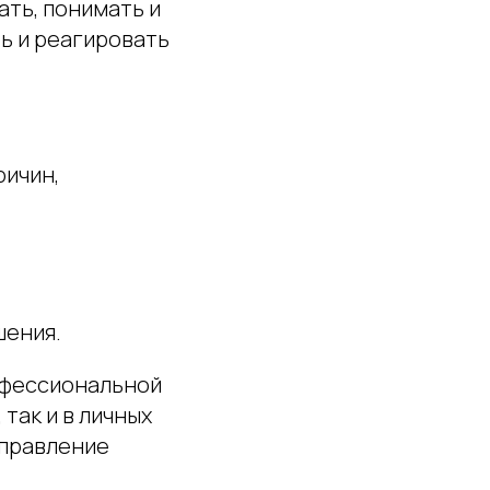
ть, понимать и
ь и реагировать
ричин,
шения.
офессиональной
так и в личных
управление