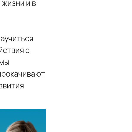
 жизни и в
научиться
йствия с
 мы
 прокачивают
азвития