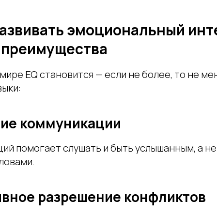
развивать эмоциональный инт
 преимущества
ире EQ становится — если не более, то не ме
выки:
ние коммуникации
ий помогает слушать и быть услышанным, а не
ловами.
ивное разрешение конфликтов