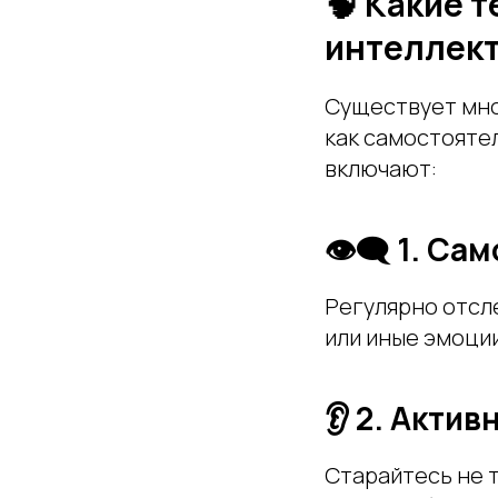
🧠 Какие 
интеллек
Существует мно
как самостоятел
включают:
👁‍🗨 1. С
Регулярно отсле
или иные эмоции
👂 2. Акти
Старайтесь не 