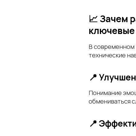
📈 Зачем 
ключевые
В современном м
технические на
📍 Улучше
Понимание эмоц
обмениваться с
📍 Эффект