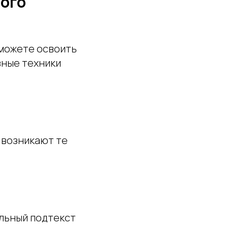
ного
 можете освоить
вные техники
х возникают те
альный подтекст