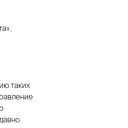
та»,
ию таких
правление
о
 давно