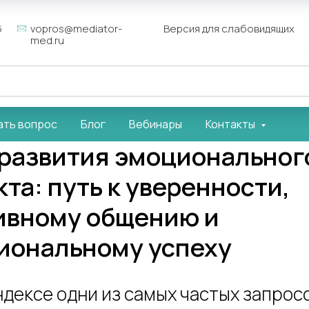
6
vopros@mediator-
Версия для слабовидящих
med.ru
ать вопрос
Блог
Вебинары
Контакты
 развития эмоциональног
та: путь к уверенности,
ивному общению и
иональному успеху
ндексе одни из самых частых запрос