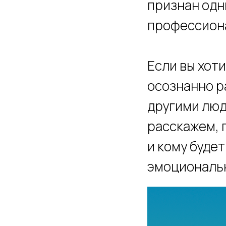
признан одни
профессион
Если вы хоти
осознанно р
другими люд
расскажем, 
и кому буде
эмоциональн