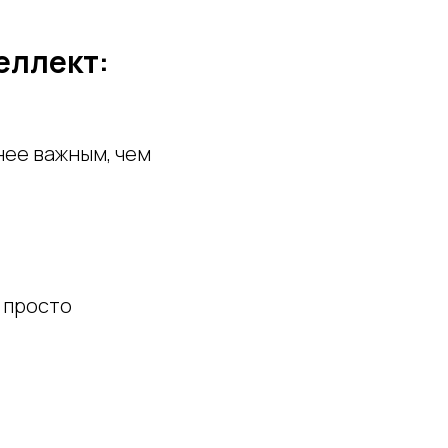
еллект:
нее важным, чем
 просто