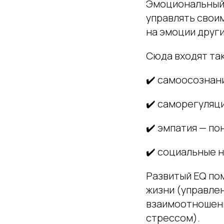
Эмоциональный 
управлять свои
на эмоции други
Сюда входят так
✔️ самоосознани
✔️ саморегуляц
✔️ эмпатия — по
✔️ социальные 
Развитый EQ по
жизни (управлен
взаимоотношени
стрессом).