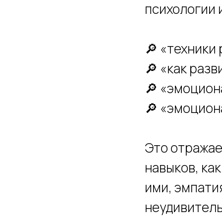
психологии и
🔎 «техники
🔎 «как разв
🔎 «эмоцион
🔎 «эмоцион
Это отражае
навыков, ка
ими, эмпати
неудивитель