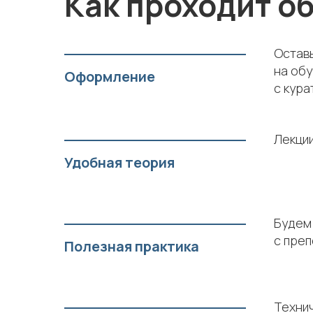
Как проходит о
Оставь
на обу
Оформление
с кура
Лекции
Удобная теория
Будем 
с преп
Полезная практика
Технич