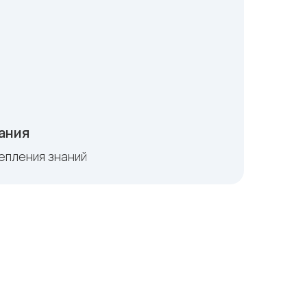
ания
репления знаний