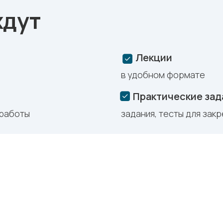
ждут
Лекции
в удобном формате
Практические зад
 работы
задания, тесты для зак