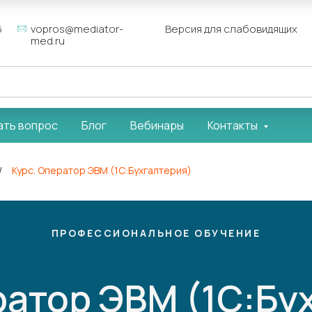
6
vopros@mediator-
Версия для слабовидящих
med.ru
ать вопрос
Блог
Вебинары
Контакты
/
Курс. Оператор ЭВМ (1С:Бухгалтерия)
ПРОФЕССИОНАЛЬНОЕ ОБУЧЕНИЕ
ратор ЭВМ (1С:Бу