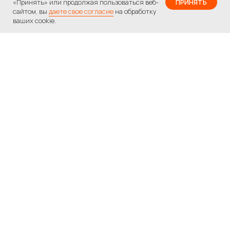
«Принять» или продолжая пользоваться веб-
ПРИНЯТЬ
сайтом, вы
даете свое согласие
на обработку
ваших cookie.
Вам нужна помощь
с подбором
программы
обучения?