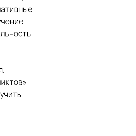
нативные
учение
альность
я.
ликтов»
лучить
.