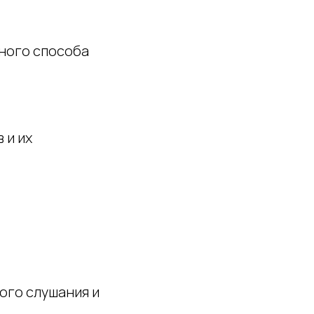
вного способа
 и их
ого слушания и