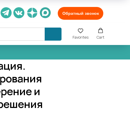
Обратный звонок
Favorites
Cart
ация.
ирования
ерение и
зрешения