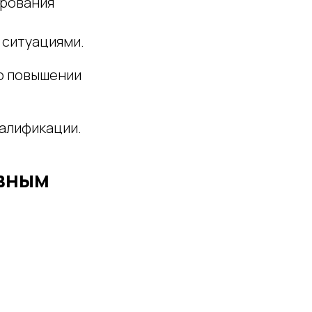
ирования
 ситуациями.
о повышении
алификации.
ивным