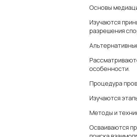
Основы медиац
Изучаются прин
разрешения спо
Альтернативные
Рассматриваютс
особенности.
Процедура про
Изучаются этап
Методы и техни
Осваиваются пр
поиска взаимоп