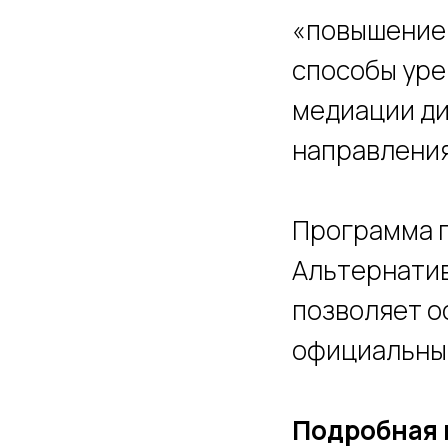
«повышение
способы уре
медиации ди
направления
Программа 
Альтернатив
позволяет о
официальный
Подробная 