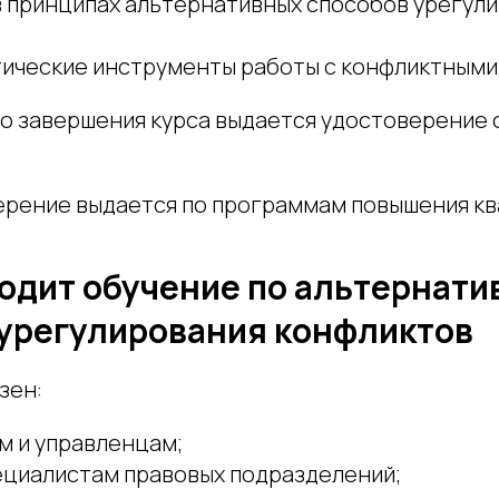
в принципах альтернативных способов урегул
тические инструменты работы с конфликтными
о завершения курса выдается удостоверение 
ерение выдается по программам повышения кв
одит обучение по альтернат
урегулирования конфликтов
зен:
м и управленцам;
ециалистам правовых подразделений;