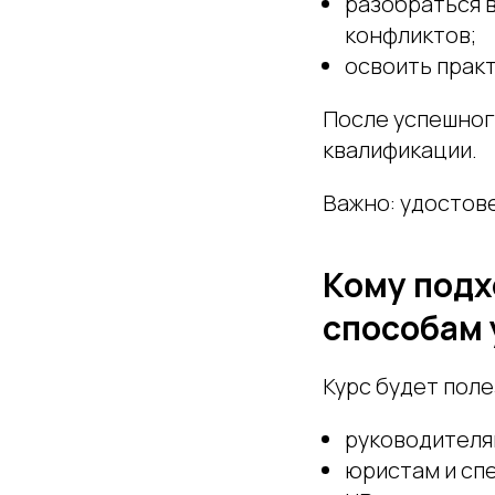
разобраться 
конфликтов;
освоить прак
После успешног
квалификации.
Важно: удостов
Кому подх
способам 
Курс будет поле
руководителя
юристам и сп