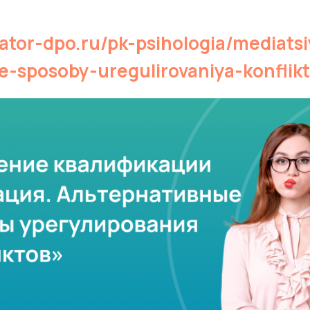
iator-dpo.ru/pk-psihologia/mediatsi
ye-sposoby-uregulirovaniya-konflik