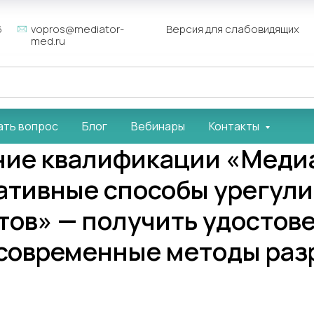
6
vopros@mediator-
Версия для слабовидящих
med.ru
ать вопрос
Блог
Вебинары
Контакты
ие квалификации «Меди
ативные способы урегул
тов» — получить удостов
 современные методы ра