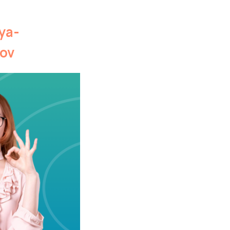
ya-
tov