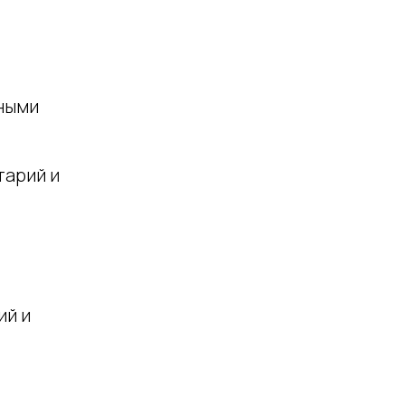
ными
тарий и
ий и