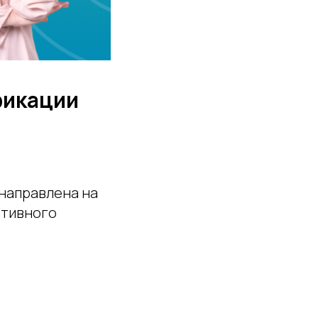
фикации
 направлена на
ативного