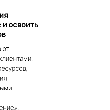
ия
 и освоить
ов
ают
клиентами.
ресурсов,
ия
ными.
ение»,